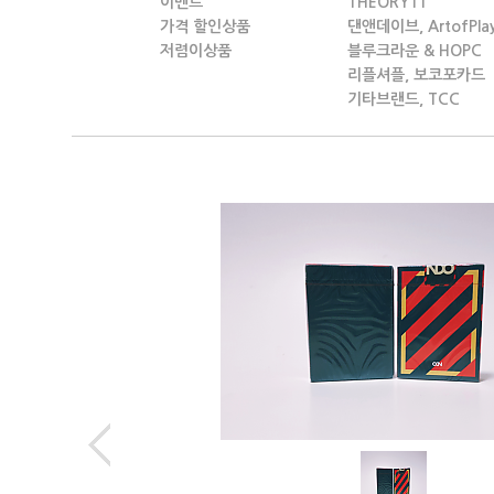
이벤트
THEORY11
가격 할인상품
댄앤데이브, ArtofPla
저렴이상품
블루크라운 & HOPC
리플셔플, 보코포카드
기타브랜드, TCC