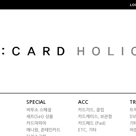
LO
SPECIAL
ACC
TR
버투소 스페셜
카드가드, 클립
트
세트(Set) 상품
카드케이스, 보관함
DV
카드마피아
카드패드 (Pad)
기
애니원, 폰테인카드
ETC, 기타
어