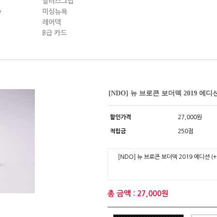
딜러스그립
y
미싱뉴욕
레어덱
B급 카드
[NDO] 뉴 브로큰 보더덱 2019 에디
할인가격
27,000원
적립금
250점
[NDO] 뉴 브로큰 보더덱 2019 에디션
(
총 금액 : 27,000원