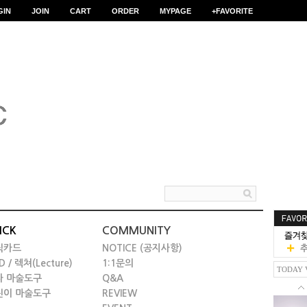
GIN
JOIN
CART
ORDER
MYPAGE
+FAVORITE
ICK
COMMUNITY
릭카드
NOTICE (공지사항)
D / 렉쳐(Lecture)
1:1문의
TODAY 
타 마술도구
Q&A
린이 마술도구
REVIEW