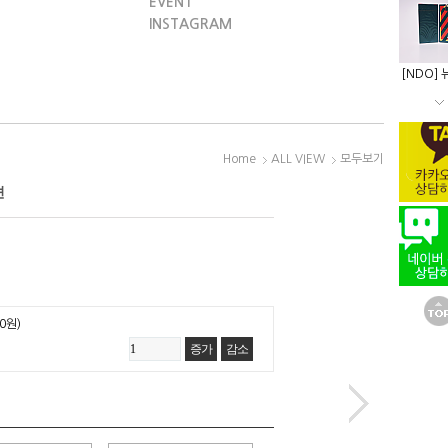
EVENT
INSTAGRAM
[NDO] 
Home
ALL VIEW
모두보기
션
+0원)
증가
감소