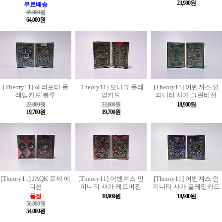
23,900원
무료배송
65,000원
64,000원
[Theory11] 해리포터 플
[Theory11] 모나크 플레
[Theory11] 어벤져스 인
레잉카드 블루
잉카드
피니티 사가 그린버전
22,000원
22,000원
18,900원
19,700원
19,700원
[Theory11] JAQK 로제 에
[Theory11] 어벤져스 인
[Theory11] 어벤져스 인
디션
피니티 사가 레드버전
피니티 사가 플레잉카드
품절
18,900원
18,900원
56,000원
54,000원