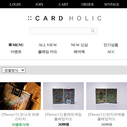
LOGIN
JOIN
CART
ORDER
MYPAGE
R
MENU
ALL VIEW
NEW 신상
인기상품
C
이벤트
플레잉 카드
레어덱
ACC
[Theory11] 모나크 프레
[Theory11] 왕좌의게임
[Theory11] 반지의제왕
스티지
플레잉카드
플레잉카드
24,900원
24,900원
이벤트가격