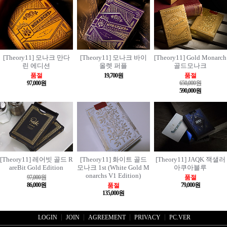
[Theory11] 모나크 만다
[Theory11] 모나크 바이
[Theory11] Gold Monarch
린 에디션
올렛 퍼플
골드모나크
품절
19,700원
품절
97,000원
650,000원
590,000원
[Theory11] 레어빗 골드 R
[Theory11] 화이트 골드
[Theory11] JAQK 잭샐러
areBit Gold Edition
모나크 1st (White Gold M
아쿠아블루
onarchs V1 Edition)
97,000원
품절
86,000원
79,000원
품절
135,000원
LOGIN
JOIN
AGREEMENT
PRIVACY
PC.VER