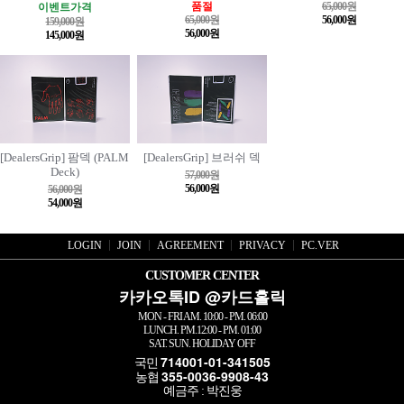
품절
65,000원
이벤트가격
65,000원
56,000원
159,000원
56,000원
145,000원
[DealersGrip] 팜덱 (PALM
[DealersGrip] 브러쉬 덱
Deck)
57,000원
56,000원
56,000원
54,000원
LOGIN
JOIN
AGREEMENT
PRIVACY
PC.VER
CUSTOMER CENTER
카카오톡ID @카드홀릭
MON - FRI AM. 10:00 - PM. 06:00
LUNCH. PM.12:00 - PM. 01:00
SAT. SUN. HOLIDAY OFF
714001-01-341505
국민
355-0036-9908-43
농협
예금주 : 박진웅