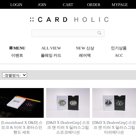
LOGIN
JOIN
CART
ORDER
MYPAGE
R
MENU
ALL VIEW
NEW 신상
인기상품
C
이벤트
플레잉 카드
레어덱
ACC
[Lotusinhand X D&D] 스
[D&D X DealersGrip] 스모
[D&D X DealersGrip] 스모
모크 & 미러 X 로터스인
크 앤 미러 X 딜러스그립
크 앤 미러 X 딜러스그립
핸드 세트
스모크에디션
미러에디션