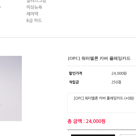
딜러스그립
y
미싱뉴욕
레어덱
B급 카드
[OPC] 워터멜론 카버 플레잉카드
할인가격
24,000원
적립금
250점
[OPC] 워터멜론 카버 플레잉카드
(+0원)
총 금액 : 24,000원