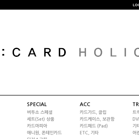
LO
SPECIAL
ACC
TR
버투소 스페셜
카드가드, 클립
트
세트(Set) 상품
카드케이스, 보관함
DV
카드마피아
카드패드 (Pad)
기
애니원, 폰테인카드
ETC, 기타
어