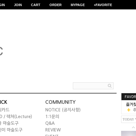
GIN
JOIN
CART
ORDER
MYPAGE
+FAVORITE
ICK
COMMUNITY
릭카드
NOTICE (공지사항)
D / 렉쳐(Lecture)
1:1문의
TODAY 
타 마술도구
Q&A
린이 마술도구
REVIEW