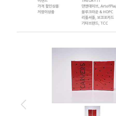
이벤트
THEORY11
가격 할인상품
댄앤데이브, ArtofPla
저렴이상품
블루크라운 & HOPC
리플셔플, 보코포카드
기타브랜드, TCC