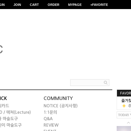
GIN
JOIN
CART
ORDER
MYPAGE
+FAVORITE
ICK
COMMUNITY
릭카드
NOTICE (공지사항)
D / 렉쳐(Lecture)
1:1문의
TODAY 
타 마술도구
Q&A
린이 마술도구
REVIEW