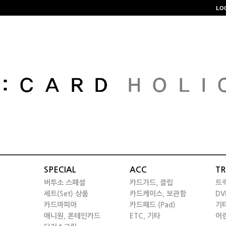
LO
SPECIAL
ACC
TR
버투소 스페셜
카드가드, 클립
트
세트(Set) 상품
카드케이스, 보관함
DV
카드마피아
카드패드 (Pad)
기
애니원, 폰테인카드
ETC, 기타
어