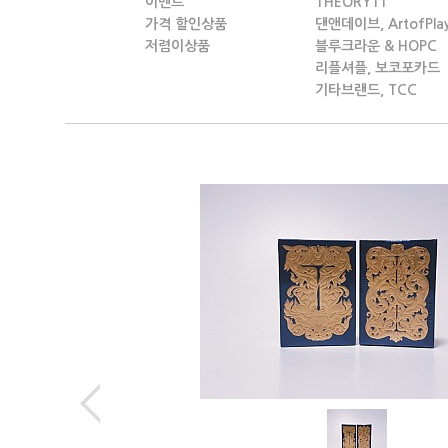
이벤트
THEORY11
가격 할인상품
댄앤데이브, ArtofPla
저렴이상품
블루크라운 & HOPC
리플셔플, 보코포카드
기타브랜드, TCC