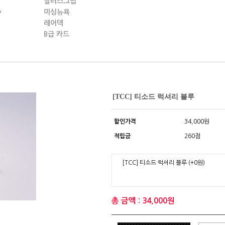
딜러스그립
y
미싱뉴욕
레어덱
B급 카드
[TCC] 티소드 럭셔리 블루
할인가격
34,000원
적립금
260점
[TCC] 티소드 럭셔리 블루
(+0원)
총 금액 : 34,000원