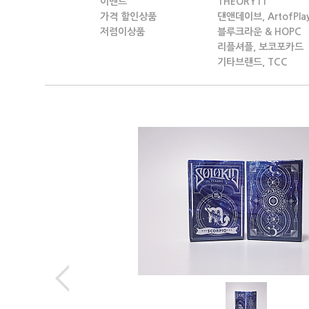
이벤트
THEORY11
가격 할인상품
댄앤데이브, ArtofPla
저렴이상품
블루크라운 & HOPC
리플셔플, 보코포카드
기타브랜드, TCC