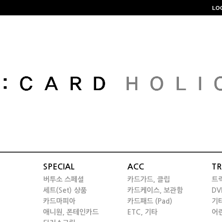
LO
SPECIAL
ACC
TR
버투소 스페셜
카드가드, 클립
트
세트(Set) 상품
카드케이스, 보관함
DV
카드마피아
카드패드 (Pad)
기
애니원, 폰테인카드
ETC, 기타
어