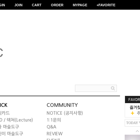
GIN
JOIN
CART
ORDER
MYPAGE
+FAVORITE
ICK
COMMUNITY
릭카드
NOTICE (공지사항)
D / 렉쳐(Lecture)
1:1문의
TODAY 
타 마술도구
Q&A
린이 마술도구
REVIEW