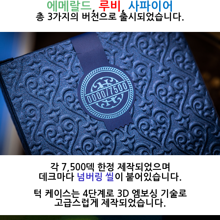
에메랄드
​,
루비
,
사파이어
총 3가지의 버전으로 출시되었습니다.
각 7,500덱 한정 제작되었으며
데크마다
넘버링 씰
이 붙어있습니다.
턱 케이스는 4단계로 3D 엠보싱 기술로
고급스럽게 제작되었습니다.