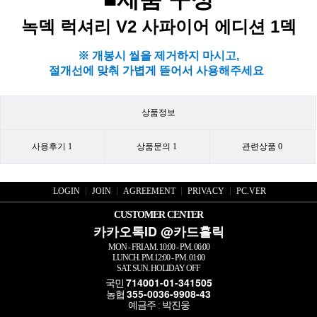
녹덱 럭셔리 V2 사파이어 에디션 1덱
※ 개봉시 씰을 제거하지 마시고,
절개선에 맞춰 가볍게 뜯어서 사용해주세요​
상품정보
사용후기
1
상품문의
1
관련상품
0
LOGIN
JOIN
AGREEMENT
PRIVACY
PC.VER
CUSTOMER CENTER
카카오톡ID @카드홀릭
MON - FRI AM. 10:00 - PM. 06:00
LUNCH. PM.12:00 - PM. 01:00
SAT. SUN. HOLIDAY OFF
714001-01-341505
국민
355-0036-9908-43
농협
예금주 : 박진웅