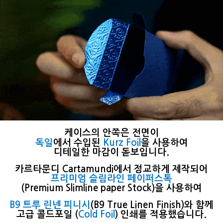
케이스의 안쪽은 전면이
독일
에서 수입된
Kurz Foil
을 사용하여
디테일한 마감이 돋보입니다.
카르타문디
Cartamundi에서 정교하게 제작되어
프리미엄 슬림라인 페이퍼스톡
(Premium Slimline paper Stock)을 사용하여
B9 트루 린넨 피니시
(B9 True Linen Finish)와 함께
고급 콜드포일 (
Cold Foil
) 인쇄를 적용했습니다.