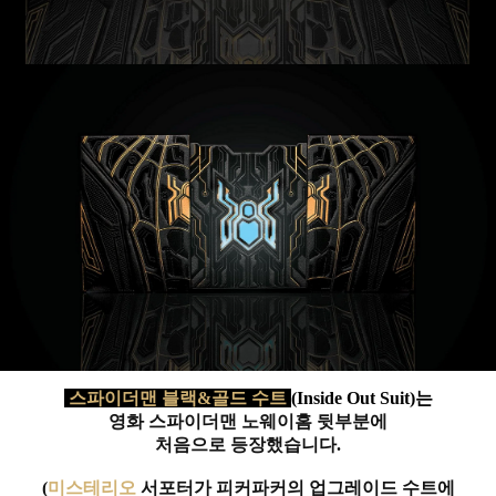
스파이더맨 블랙&골드
수트
(Inside Out Suit)는
영화 스파이더맨 노웨이홈 뒷부분에
처음으로 등장했습니다.
(
미스테리오
서포터가 피커파커의 업그레이드 수트에