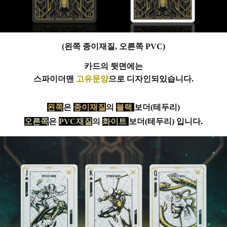
(왼쪽 종이재질, 오른쪽 PVC)
카드의 뒷면에는
스파이더맨
고유문양
으로 디자인되있습니다.
왼쪽
은
종이재질
의
블랙
보더(테두리)
오른쪽
은
PVC재질
의
화이트
보더(테두리) 입니다.