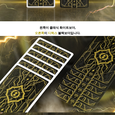
왼쪽이 클래식 화이트보더,
오른쪽
이
디럭스
블랙보더입니다.