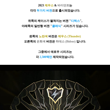
2023
제우스
&
바이던트
는
각각
두가지 버젼
으로 출시되었습니다.
위쪽의 케이스가 펼쳐지는 버젼 "
디럭스
",
아래쪽의 일반형 버젼 "
클래식
" 시리즈가 있습니다.
왼쪽의
노란색
버전은
제우스 (Thunder)
오른쪽의
은회색
버전은
하데스 (Bident)
입니다.
그중에서 애로우 시리즈​는
각
2,500덱만
제작되었습니다.