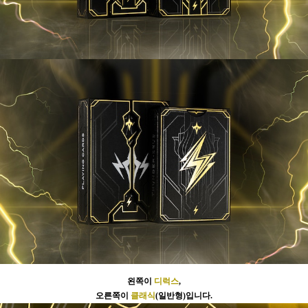
왼쪽이
디럭스
,
오른쪽이
클래식
(일반형)입니다.