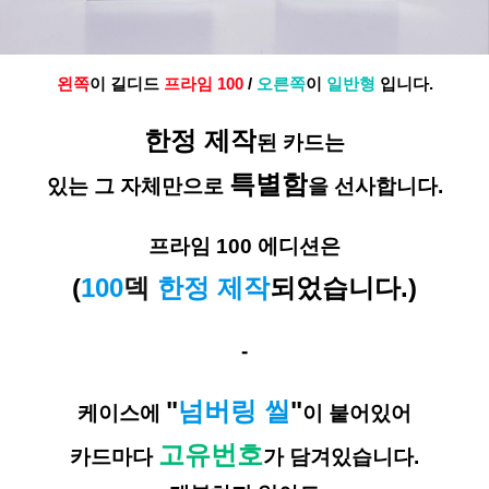
왼쪽
이 길디드
프라임 100
/
오른쪽
이
일반형
입니다.
한정 제작
된 카드는
특별함
있는 그 자체만으로
을 선사합니다.
프라임 100 에디션은
(
100
덱
한정 제작
되었습니다.)
-
"
넘버링 씰
"
케이스
에
이 붙어있어
고유번호
카드
마다
가 담겨있습니다.