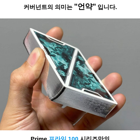
"언약"
커버넌트의
의미는
입니다.
Prime
프라임
100
시리즈만의