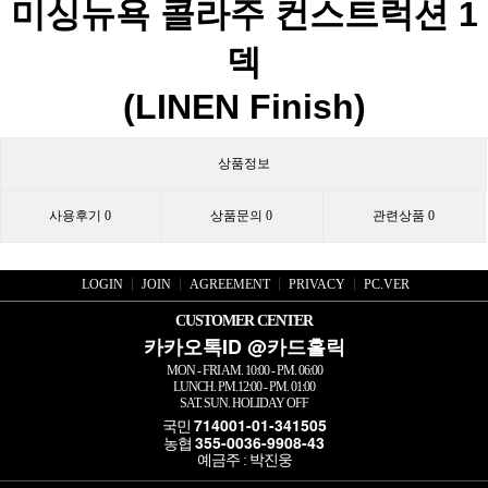
미싱뉴욕 콜라주 컨스트럭션 1
덱
(LINEN Finish)
상품정보
사용후기
0
상품문의
0
관련상품
0
LOGIN
JOIN
AGREEMENT
PRIVACY
PC.VER
CUSTOMER CENTER
카카오톡ID @카드홀릭
MON - FRI AM. 10:00 - PM. 06:00
LUNCH. PM.12:00 - PM. 01:00
SAT. SUN. HOLIDAY OFF
714001-01-341505
국민
355-0036-9908-43
농협
예금주 : 박진웅