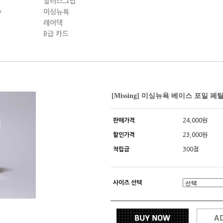
딜러스그립
y
미싱뉴욕
레어덱
B급 카드
[Missing] 미싱뉴욕 베이스 포일 페탈
판매가격
24,000원
할인가격
23,000원
적립금
300점
사이즈 선택