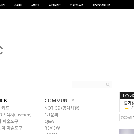
GIN
JOIN
CART
ORDER
MYPAGE
+FAVORITE
ICK
COMMUNITY
릭카드
NOTICE (공지사항)
D / 렉쳐(Lecture)
1:1문의
TODAY 
타 마술도구
Q&A
린이 마술도구
REVIEW