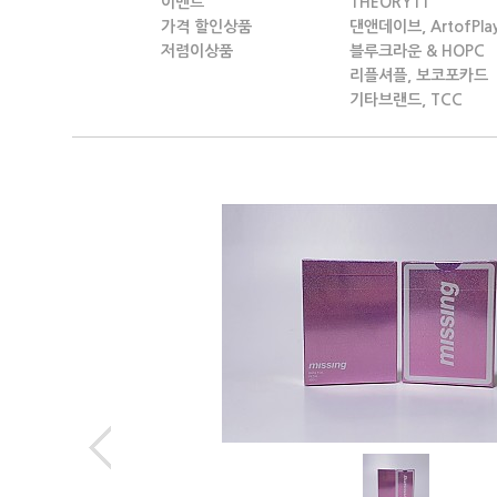
이벤트
THEORY11
가격 할인상품
댄앤데이브, ArtofPla
저렴이상품
블루크라운 & HOPC
리플셔플, 보코포카드
기타브랜드, TCC