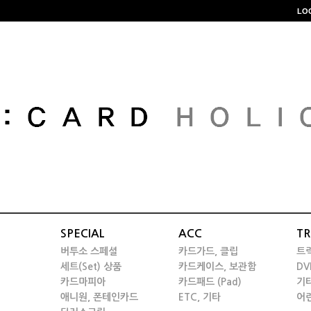
LO
SPECIAL
ACC
TR
버투소 스페셜
카드가드, 클립
트
세트(Set) 상품
카드케이스, 보관함
DV
카드마피아
카드패드 (Pad)
기
애니원, 폰테인카드
ETC, 기타
어