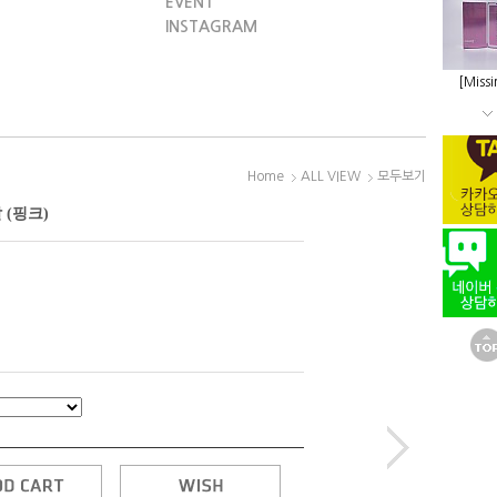
EVENT
INSTAGRAM
[Missi
Home
ALL VIEW
모두보기
 (핑크)