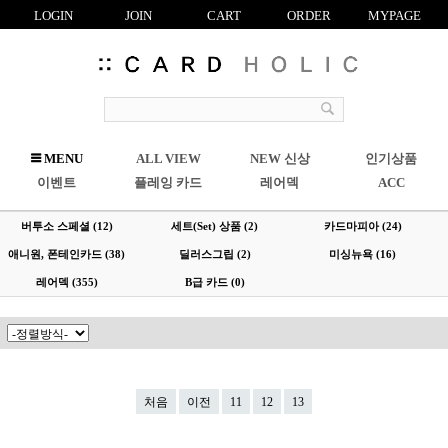
LOGIN
JOIN
CART
ORDER
MYPAGE
R
MENU
ALL VIEW
NEW 신상
인기상품
C
이벤트
플레잉 카드
레어덱
ACC
버투소 스페셜
(12)
세트(Set) 상품
(2)
카드마피아
(24)
애니원, 폰테인카드
(38)
딜러스그립
(2)
미싱뉴욕
(16)
레어덱
(355)
B급 카드
(0)
처음
이전
11
12
13