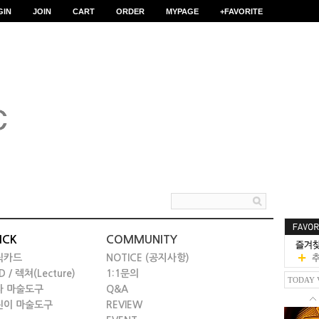
GIN
JOIN
CART
ORDER
MYPAGE
+FAVORITE
ICK
COMMUNITY
릭카드
NOTICE (공지사항)
D / 렉쳐(Lecture)
1:1문의
TODAY 
타 마술도구
Q&A
린이 마술도구
REVIEW