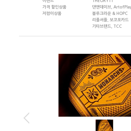
이벤트
THEORY11
가격 할인상품
댄앤데이브, ArtofPla
저렴이상품
블루크라운 & HOPC
리플셔플, 보코포카드
기타브랜드, TCC