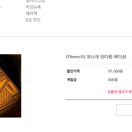
딜러스그립
y
미싱뉴욕
레어덱
B급 카드
[Theory11] 모나크 만다린 에디션
할인가격
97,000원
적립금
600점
상품의 재고가 부