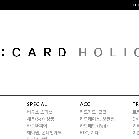
LO
SPECIAL
ACC
TR
버투소 스페셜
카드가드, 클립
트
세트(Set) 상품
카드케이스, 보관함
DV
카드마피아
카드패드 (Pad)
기
애니원, 폰테인카드
ETC, 기타
어