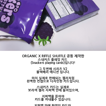
ORGANIC X RIFFLE SHUFFLE 공동 제작한
스내커즈 플레잉 카드
(Snackers playing cards)입니다!
그 두번째 시리즈 V2
블랙베리 에디션 입니다.
마치 실제로 판매되는
젤리처럼
완벽한 컨셉으로 디자인한
카드입니다.
스내커즈 카드는
실제로
보라색
젤리 지퍼백 안에 들어있으며,
지퍼백을 뜯어야
카드를 꺼내볼수 있습니다.
지퍼백 안에 한덱의 카드와,