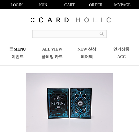
LOGIN
JOIN
CART
ORDER
MYPAGE
R
MENU
ALL VIEW
NEW 신상
인기상품
C
이벤트
플레잉 카드
레어덱
ACC