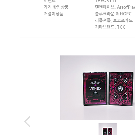
이벤트
THEORY11
가격 할인상품
댄앤데이브, ArtofPla
저렴이상품
블루크라운 & HOPC
리플셔플, 보코포카드
기타브랜드, TCC