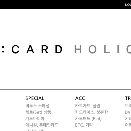
LO
SPECIAL
ACC
TR
버투소 스페셜
카드가드, 클립
트
세트(Set) 상품
카드케이스, 보관함
DV
카드마피아
카드패드 (Pad)
기
애니원, 폰테인카드
ETC, 기타
어