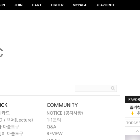
GIN
JOIN
CART
ORDER
MYPAGE
+FAVORITE
ICK
COMMUNITY
릭카드
NOTICE (공지사항)
D / 렉쳐(Lecture)
1:1문의
TODAY 
타 마술도구
Q&A
린이 마술도구
REVIEW