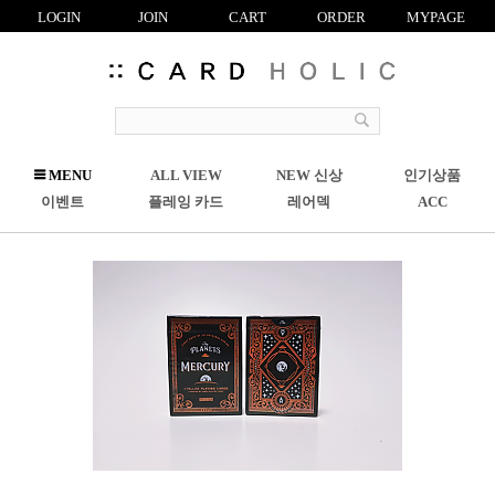
LOGIN
JOIN
CART
ORDER
MYPAGE
R
MENU
ALL VIEW
NEW 신상
인기상품
C
이벤트
플레잉 카드
레어덱
ACC