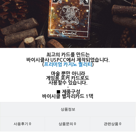
최고의 카드를 만드는
바이시클사 USPCC에서 제작되었습니다.
(
프리미엄 카지노 퀄리티
)
마술 뿐만 아니라
게임용 포커 카드로도
사용할수 있습니다.
-
■ 제품구성
바이시클 별자리카드 1덱
상품정보
사용후기
0
상품문의
0
관련상품
0