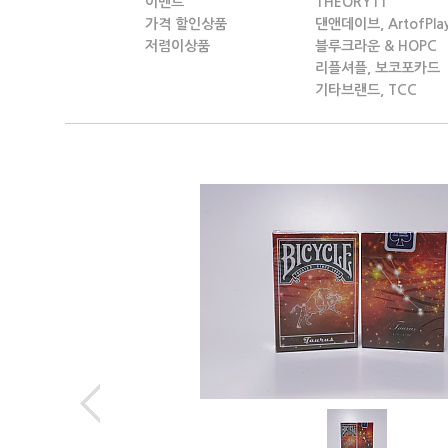
이벤트
THEORY11
가격 할인상품
댄앤데이브, ArtofPla
저렴이상품
블루크라운 & HOPC
리플셔플, 보코포카드
기타브랜드, TCC