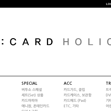
LO
SPECIAL
ACC
TR
버투소 스페셜
카드가드, 클립
트
세트(Set) 상품
카드케이스, 보관함
DV
카드마피아
카드패드 (Pad)
기
애니원, 폰테인카드
ETC, 기타
어