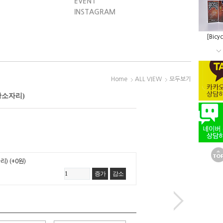
EVENT
INSTAGRAM
[Bicyc
Home
ALL VIEW
모두보기
(황소자리)
자리)
(+0원)
증가
감소