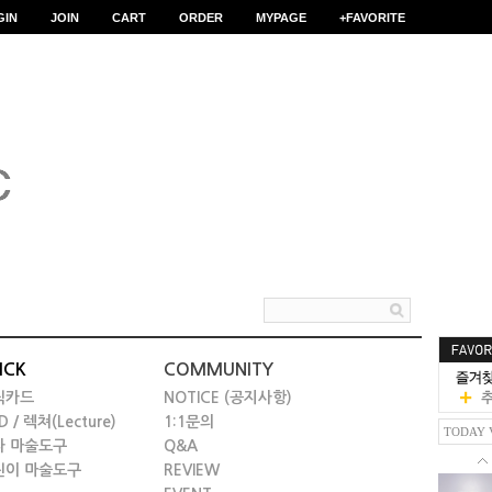
GIN
JOIN
CART
ORDER
MYPAGE
+FAVORITE
ICK
COMMUNITY
릭카드
NOTICE (공지사항)
D / 렉쳐(Lecture)
1:1문의
TODAY 
타 마술도구
Q&A
린이 마술도구
REVIEW